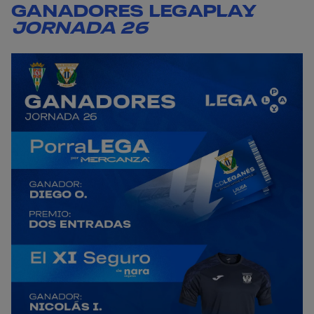
GANADORES LEGAPLAY
JORNADA 26