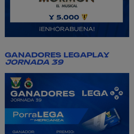
GANADORES LEGAPLAY
JORNADA 39