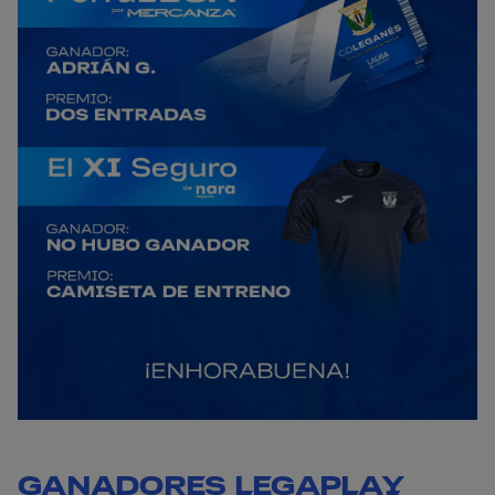
GANADORES LEGAPLAY