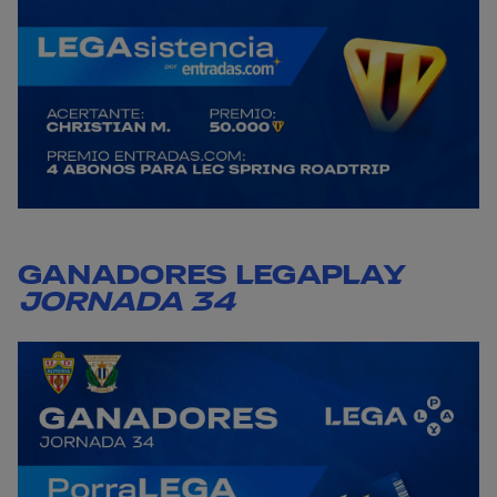
GANADORES LEGAPLAY
JORNADA 34