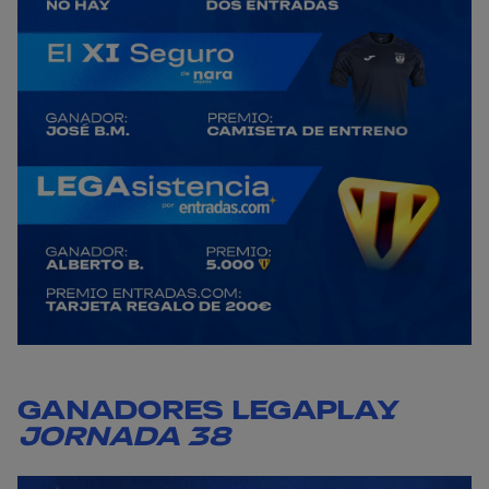
GANADORES LEGAPLAY
JORNADA 38