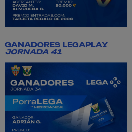
GANADORES LEGAPLAY
JORNADA 41