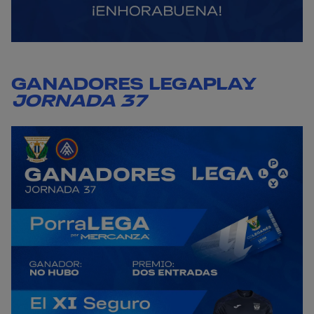
GANADORES LEGAPLAY
JORNADA 37