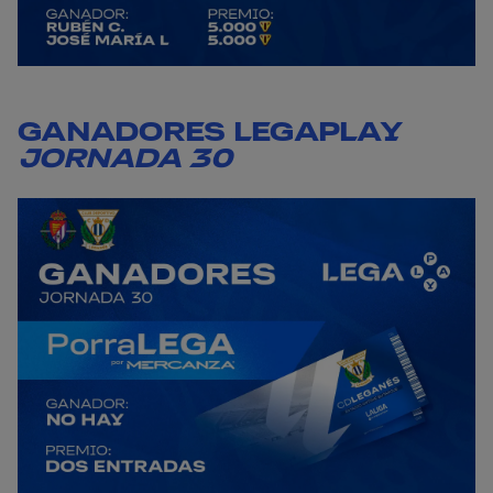
GANADORES LEGAPLAY
JORNADA 30