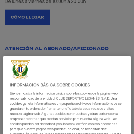
De lunes a viernes de 10:00h a 20:00h
CÓMO LLEGAR
ATENCIÓN AL ABONADO/AFICIONADO
atencionalabonado@cdleganes.com
INFORMACIÓN BÁSICA SOBRE COOKIES
Bienvenida/o a la información básica sobre las cookies de la página web
responsabilidad de la entidad: CLUB DEPORTIVO LEGANÉS, S.A.D. Una
cookie o galleta informática es un pequeño archivo de información que se
guarda en tu ordenador, “smartphone” o tableta cada vez que visitas
nuestra página web. Algunas cookies son nuestras y otras pertenecen a
empresas externas que prestan servicios para nuestra página web. Las
cookies pueden ser de varios tipos: las cookies técnicas son necesarias
para que nuestra página web pueda funcionar, no necesitan de tu
autorización y son las únicas que tenemos activadas por defecto. El resto