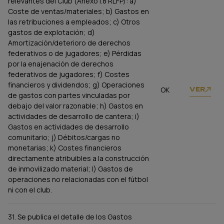
relevantes del Club (Anexo I.8 RLFP): a)
Coste de ventas/materiales; b) Gastos en
las retribuciones a empleados; c) Otros
gastos de explotación; d)
Amortización/deterioro de derechos
federativos o de jugadores; e) Pérdidas
por la enajenación de derechos
federativos de jugadores; f) Costes
financieros y dividendos; g) Operaciones
OK
VER
de gastos con partes vinculadas por
debajo del valor razonable; h) Gastos en
actividades de desarrollo de cantera; i)
Gastos en actividades de desarrollo
comunitario; j) Débitos/cargas no
monetarias; k) Costes financieros
directamente atribuibles a la construcción
de inmovilizado material; l) Gastos de
operaciones no relacionadas con el fútbol
ni con el club.
31. Se publica el detalle de los Gastos