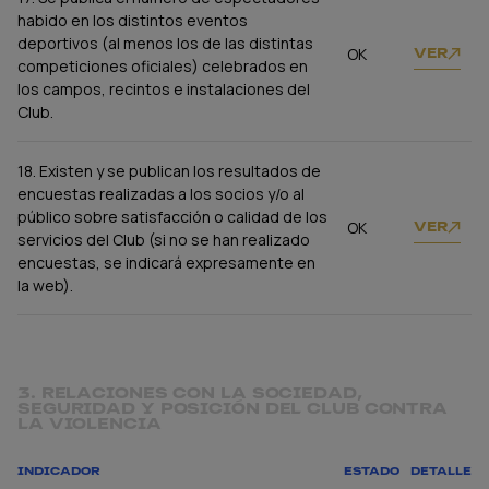
habido en los distintos eventos
deportivos (al menos los de las distintas
OK
VER
competiciones oficiales) celebrados en
los campos, recintos e instalaciones del
Club.
18. Existen y se publican los resultados de
encuestas realizadas a los socios y/o al
público sobre satisfacción o calidad de los
OK
VER
servicios del Club (si no se han realizado
encuestas, se indicará expresamente en
la web).
3. RELACIONES CON LA SOCIEDAD,
SEGURIDAD Y POSICIÓN DEL CLUB CONTRA
LA VIOLENCIA
INDICADOR
ESTADO
DETALLE