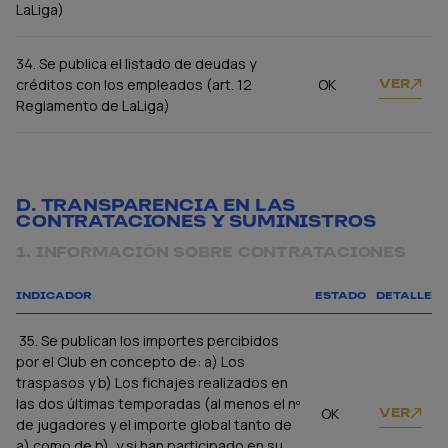
LaLiga)
34. Se publica el listado de deudas y
créditos con los empleados (art. 12
OK
VER
Reglamento de LaLiga)
D. TRANSPARENCIA EN LAS
CONTRATACIONES Y SUMINISTROS
1. INFORMACIÓN SOBRE CONTRATACIONES
INDICADOR
ESTADO
DETALLE
35. Se publican los importes percibidos
por el Club en concepto de: a) Los
traspasos y b) Los fichajes realizados en
las dos últimas temporadas (al menos el nº
OK
VER
de jugadores y el importe global tanto de
a) como de b), y si han participado en su