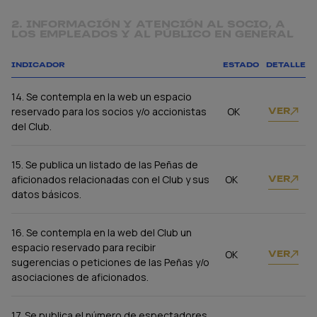
2. INFORMACIÓN Y ATENCIÓN AL SOCIO, A
LOS EMPLEADOS Y AL PÚBLICO EN GENERAL
INDICADOR
ESTADO
DETALLE
14. Se contempla en la web un espacio
reservado para los socios y/o accionistas
OK
VER
del Club.
15. Se publica un listado de las Peñas de
aficionados relacionadas con el Club y sus
OK
VER
datos básicos.
16. Se contempla en la web del Club un
espacio reservado para recibir
OK
VER
sugerencias o peticiones de las Peñas y/o
asociaciones de aficionados.
17. Se publica el número de espectadores