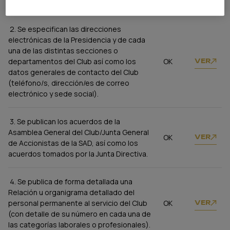
Club (mínimo de cuatro líneas cada uno).
2. Se especifican las direcciones
electrónicas de la Presidencia y de cada
una de las distintas secciones o
departamentos del Club así como los
OK
VER
datos generales de contacto del Club
(teléfono/s, dirección/es de correo
electrónico y sede social).
3. Se publican los acuerdos de la
Asamblea General del Club/Junta General
OK
VER
de Accionistas de la SAD, así como los
acuerdos tomados por la Junta Directiva.
4. Se publica de forma detallada una
Relación u organigrama detallado del
personal permanente al servicio del Club
OK
VER
(con detalle de su número en cada una de
las categorías laborales o profesionales).