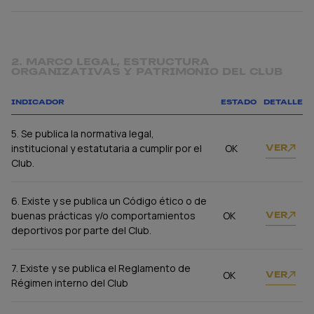
2. MARCO LEGAL, ESTRUCTURA
ORGANIZATIVAS Y PATRIMONIO DEL CLUB
INDICADOR
ESTADO
DETALLE
5. Se publica la normativa legal,
institucional y estatutaria a cumplir por el
OK
VER
Club.
6. Existe y se publica un Código ético o de
buenas prácticas y/o comportamientos
OK
VER
deportivos por parte del Club.
7. Existe y se publica el Reglamento de
OK
VER
Régimen interno del Club