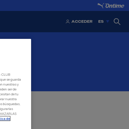
ACCEDER
ES
d: CLUB
 que se guarda
on nuestras y
eden ser de
cesitan de tu
orar nuestra
 tus búsquedas,
igurarlas
RECHAZARLAS
tica de