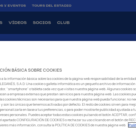
S Y EVENTOS
TOURS DEL ESTADIO
S
VÍDEOS
SOCIOS
CLUB
RNACIONAL
CIÓN BÁSICA SOBRE COOKIES
 a la información básica sobre las cookies de la página web responsabilidad de la entida
EGANÉS, S.A.D. Una cookie o galleta informática es un pequeño archivo de información
dor, “smartphone” o tableta cada vez que visitas nuestra página web. Algunas cookies s
EMIA INTERNACIONAL
ecen a empresas externas que prestan servicios para nuestra página web. Las cookies pu
: las cookies técnicas son necesarias para que nuestra página web pueda funcionar, no ne
 y son las únicas que tenemos activadas por defecto. El resto de cookies sirven para mej
 personalizarla en base a tus preferencias, o para poder mostrarte publicidad ajustada a
ANÉS D
ereses personales. Puedes aceptar todas estas cookies pulsando el botón ACEPTAR, conf
 el apartado CONFIGURACIÓN DE COOKIES o rechazar su uso clicando en el botón de 
uieres más información, consulta la POLÍTICA DE COOKIES de nuestra página web.
Poli