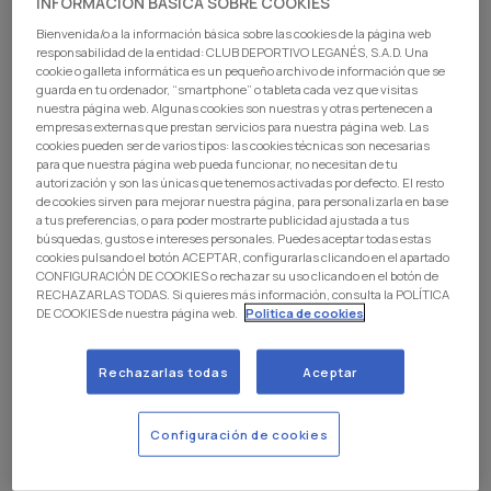
INFORMACIÓN BÁSICA SOBRE COOKIES
Bienvenida/o a la información básica sobre las cookies de la página web
responsabilidad de la entidad: CLUB DEPORTIVO LEGANÉS, S.A.D. Una
cookie o galleta informática es un pequeño archivo de información que se
guarda en tu ordenador, “smartphone” o tableta cada vez que visitas
nuestra página web. Algunas cookies son nuestras y otras pertenecen a
empresas externas que prestan servicios para nuestra página web. Las
cookies pueden ser de varios tipos: las cookies técnicas son necesarias
para que nuestra página web pueda funcionar, no necesitan de tu
autorización y son las únicas que tenemos activadas por defecto. El resto
de cookies sirven para mejorar nuestra página, para personalizarla en base
a tus preferencias, o para poder mostrarte publicidad ajustada a tus
AFORO
búsquedas, gustos e intereses personales. Puedes aceptar todas estas
cookies pulsando el botón ACEPTAR, configurarlas clicando en el apartado
1.756 localidades
CONFIGURACIÓN DE COOKIES o rechazar su uso clicando en el botón de
RECHAZARLAS TODAS. Si quieres más información, consulta la POLÍTICA
INAUGURACIÓN
DE COOKIES de nuestra página web.
Politica de cookies
2017
Rechazarlas todas
Aceptar
USO DE LAS INSTALACIONES
Entrenamientos del primer equipo, filial, Juvenil 'A' y
Configuración de cookies
senior femenino.