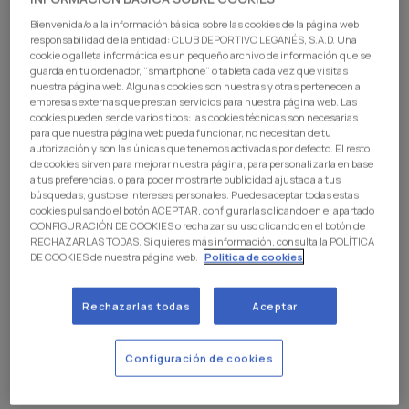
en juegos exclusivos, votaciones y experiencias
Bienvenida/o a la información básica sobre las cookies de la página web
diseñadas para poner a prueba tus habilidades y
responsabilidad de la entidad: CLUB DEPORTIVO LEGANÉS, S.A.D. Una
cookie o galleta informática es un pequeño archivo de información que se
reflejos, así como tus conocimientos sobre el LEGA y tu
guarda en tu ordenador, “smartphone” o tableta cada vez que visitas
sentimiento pepinero
.
nuestra página web. Algunas cookies son nuestras y otras pertenecen a
empresas externas que prestan servicios para nuestra página web. Las
Cada partida te permite ganar puntos (llamados
legas
)
cookies pueden ser de varios tipos: las cookies técnicas son necesarias
que podrás canjear por descuentos, premios y
para que nuestra página web pueda funcionar, no necesitan de tu
autorización y son las únicas que tenemos activadas por defecto. El resto
experiencias y subir en el ranking para demostrar quién
de cookies sirven para mejorar nuestra página, para personalizarla en base
es verdaderamente el aficionado #1 del Leganés.
a tus preferencias, o para poder mostrarte publicidad ajustada a tus
búsquedas, gustos e intereses personales. Puedes aceptar todas estas
cookies pulsando el botón ACEPTAR, configurarlas clicando en el apartado
CONFIGURACIÓN DE COOKIES o rechazar su uso clicando en el botón de
RECHAZARLAS TODAS. Si quieres más información, consulta la POLÍTICA
DE COOKIES de nuestra página web.
Politica de cookies
Rechazarlas todas
Aceptar
Configuración de cookies