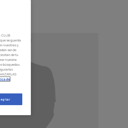
d: CLUB
 que se guarda
on nuestras y
eden ser de
cesitan de tu
orar nuestra
 tus búsquedas,
igurarlas
RECHAZARLAS
tica de
eptar