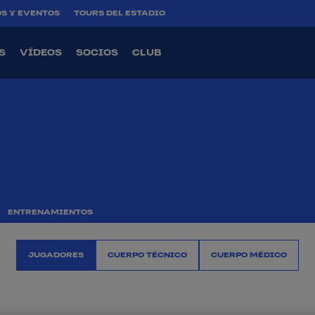
S Y EVENTOS
TOURS DEL ESTADIO
S
VÍDEOS
SOCIOS
CLUB
ENTRENAMIENTOS
JUGADORES
CUERPO TÉCNICO
CUERPO MÉDICO