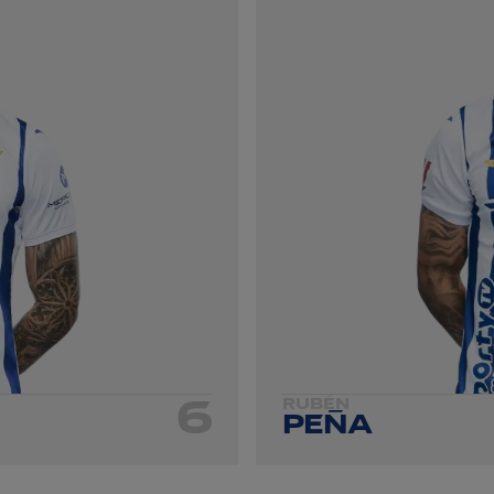
6
RUBÉN
PEÑA