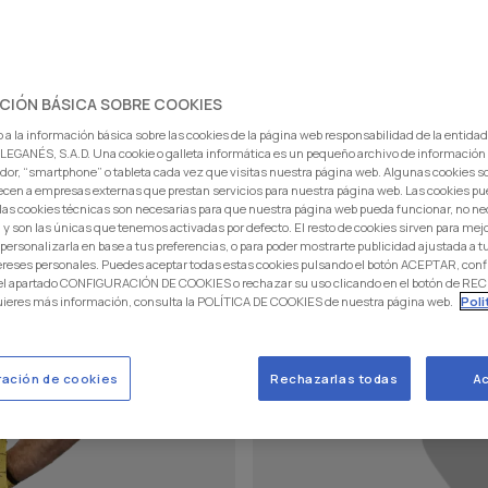
PORTERO
CIÓN BÁSICA SOBRE COOKIES
 a la información básica sobre las cookies de la página web responsabilidad de la entida
EGANÉS, S.A.D. Una cookie o galleta informática es un pequeño archivo de información
dor, “smartphone” o tableta cada vez que visitas nuestra página web. Algunas cookies s
ecen a empresas externas que prestan servicios para nuestra página web. Las cookies pu
: las cookies técnicas son necesarias para que nuestra página web pueda funcionar, no ne
 y son las únicas que tenemos activadas por defecto. El resto de cookies sirven para mej
 personalizarla en base a tus preferencias, o para poder mostrarte publicidad ajustada a
ereses personales. Puedes aceptar todas estas cookies pulsando el botón ACEPTAR, conf
 el apartado CONFIGURACIÓN DE COOKIES o rechazar su uso clicando en el botón de 
uieres más información, consulta la POLÍTICA DE COOKIES de nuestra página web.
Poli
ración de cookies
Rechazarlas todas
Ac