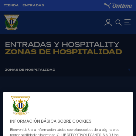
TIENDA
ENTRADAS
ENTRADAS Y HOSPITALITY
ZONAS DE HOSPITALIDAD
ZONAS DE HOSPITALIDAD
BENCH EXPERIENCE
SKY EXPERIENCE
TUNNEL EXPERIENCE
TRIBUNA PREMIUM
EXPERIENCIAS MATCHDAY
INFORMACIÓN BÁSICA SOBRE COOKIES
BUTARQUE PREMIUM
Bienvenida/o a la información básica sobre las cookies de la página web
responsabilidad de la entidad: CLUB DEPORTIVO LEGANÉS, S.A.D. Una