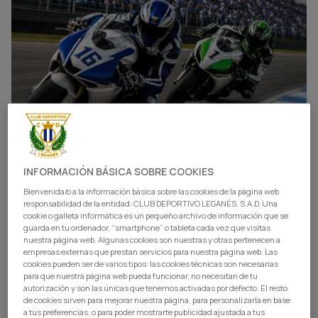
INFORMACIÓN BÁSICA SOBRE COOKIES
Bienvenida/o a la información básica sobre las cookies de la página web
responsabilidad de la entidad: CLUB DEPORTIVO LEGANÉS, S.A.D. Una
cookie o galleta informática es un pequeño archivo de información que se
guarda en tu ordenador, “smartphone” o tableta cada vez que visitas
nuestra página web. Algunas cookies son nuestras y otras pertenecen a
empresas externas que prestan servicios para nuestra página web. Las
cookies pueden ser de varios tipos: las cookies técnicas son necesarias
para que nuestra página web pueda funcionar, no necesitan de tu
autorización y son las únicas que tenemos activadas por defecto. El resto
de cookies sirven para mejorar nuestra página, para personalizarla en base
a tus preferencias, o para poder mostrarte publicidad ajustada a tus