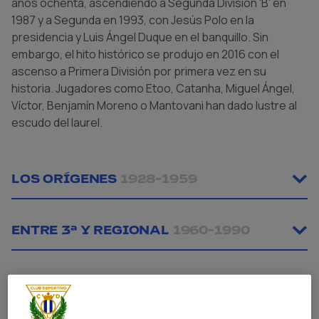
años ochenta, ascendiendo a Segunda División 'B' en
1987 y a Segunda en 1993, con Jesús Polo en la
presidencia y Luis Ángel Duque en el banquillo. Sin
embargo, el hito histórico se produjo en 2016 con el
ascenso a Primera División por primera vez en su
historia. Jugadores como Etoo, Catanha, Miguel Ángel,
Víctor, Benjamín Moreno o Mantovani han dado lustre al
escudo del laurel.
LOS ORÍGENES
1928-1959
ENTRE 3ª Y REGIONAL
1960-1990
LOS FELICES AÑOS 90
1991-2000