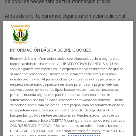
de cookies necesitará de tu autorización previa.
Antes de ello, te daremos alguna información adicional
que te ayudará a una mejor toma de decisiones al
respecto:
Las cookies pueden ser de varios tipos en función de su
INFORMACIÓN BÁSICA SOBRE COOKIES
finalidad:
Bienvenida/o a la información básica sobre las cookies de la página web
responsabilidad de la entidad: CLUB DEPORTIVO LEGANÉS, S.A.D. Una
Las cookies técnicas son necesarias para que nuestra
cookie o galleta informática es un pequeño archivo de información que se
página web pueda funcionar, no necesitan de tu
guarda en tu ordenador, “smartphone” o tableta cada vez que visitas
nuestra página web. Algunas cookies son nuestras y otras pertenecen a
autorización y son las únicas que tenemos activadas por
empresas externas que prestan servicios para nuestra página web. Las
defecto.
cookies pueden ser de varios tipos: las cookies técnicas son necesarias
para que nuestra página web pueda funcionar, no necesitan de tu
autorización y son las únicas que tenemos activadas por defecto. El resto
El resto de cookies sirven para mejorar nuestra página,
de cookies sirven para mejorar nuestra página, para personalizarla en base
para personalizarla en base a tus preferencias, o para
a tus preferencias, o para poder mostrarte publicidad ajustada a tus
búsquedas, gustos e intereses personales. Puedes aceptar todas estas
poder mostrarte publicidad ajustada a tus búsquedas,
cookies pulsando el botón ACEPTAR, configurarlas clicando en el apartado
gustos e intereses personales. Puedes aceptar todas
CONFIGURACIÓN DE COOKIES o rechazar su uso clicando en el botón de
RECHAZARLAS TODAS. Si quieres más información, consulta la POLÍTICA
estas cookies pulsando el botón ACEPTAR o
DE COOKIES de nuestra página web.
Politica de cookies