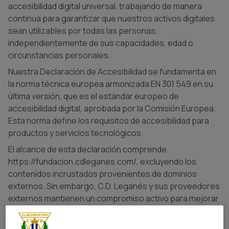
accesibilidad digital universal, trabajando de manera
continua para garantizar que nuestros activos digitales
sean utilizables por todas las personas,
independientemente de sus capacidades, edad o
circunstancias personales.
Nuestra Declaración de Accesibilidad se fundamenta en
la norma técnica europea armonizada EN 301 549 en su
última versión, que es el estándar europeo de
accesibilidad digital, aprobada por la Comisión Europea.
Esta norma define los requisitos de accesibilidad para
productos y servicios tecnológicos.
El alcance de esta declaración comprende
https://fundacion.cdleganes.com/, excluyendo los
contenidos incrustados provenientes de dominios
externos. Sin embargo, C.D. Leganés y sus proveedores
externos mantienen un compromiso activo para mejorar
la accesibilidad de los contenidos externos incluidos en
su Activo Digital, con el objetivo de garantizar una