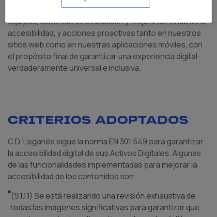
incluyen formación especializada para nuestros
equipos, sistemas de evaluación y mejora continua de la
accesibilidad, y acciones proactivas tanto en nuestros
sitios web como en nuestras aplicaciones móviles, con
el propósito final de garantizar una experiencia digital
verdaderamente universal e inclusiva.
CRITERIOS ADOPTADOS
C.D. Leganés sigue la norma EN 301 549 para garantizar
la accesibilidad digital de sus Activos Digitales. Algunas
de las funcionalidades implementadas para mejorar la
accesibilidad de los contenidos son:
(9.1.1.1) Se está realizando una revisión exhaustiva de
todas las imágenes significativas para garantizar que