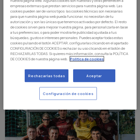
nuestra página web. Algunas cookies son nuestras y otras pertenecen a
empresas externas que prestan servicios para nuestra página web. Las
cookies pueden ser de varios tipos: las cookies técnicas son necesarias
para que nuestra página web pueda funcionar, no necesitan de tu
autorización y son las únicas que tenemos activadas por defecto. El resto
de cookies sirven para mejorar nuestra página, para personalizarla en base
a tus preferencias, o para poder mostrarte publicidad ajustada a tus
búsquedas, gustos e intereses personales. Puedes aceptar todas estas
cookies pulsando el botón ACEPTAR, configurarlas clicando en el apartado
CONFIGURACIÓN DE COOKIES o rechazar su uso clicando en el botón de
RECHAZARLAS TODAS. Si quieres más información, consulta la POLÍTICA
DE COOKIES de nuestra página web.
Politica de cookies
Rechazarlas todas
Aceptar
Genuine
|
27 abr. 2026
El Genuine disfruta en la Fase Granada
Configuración de cookies