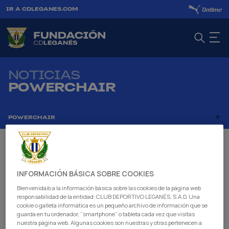
IR A CDLEGANES.COM
NOTICIAS
POWERCHAIR
POWERCHAIR
INFORMACIÓN BÁSICA SOBRE COOKIES
Bienvenida/o a la información básica sobre las cookies de la página web
responsabilidad de la entidad: CLUB DEPORTIVO LEGANÉS, S.A.D. Una
cookie o galleta informática es un pequeño archivo de información que se
guarda en tu ordenador, “smartphone” o tableta cada vez que visitas
nuestra página web. Algunas cookies son nuestras y otras pertenecen a