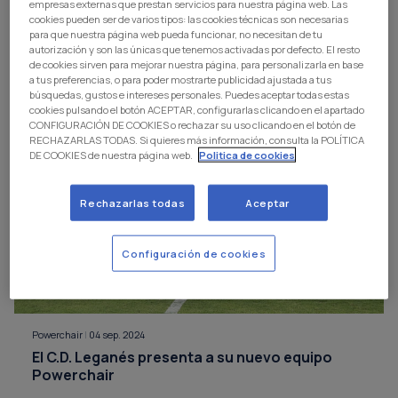
empresas externas que prestan servicios para nuestra página web. Las
cookies pueden ser de varios tipos: las cookies técnicas son necesarias
para que nuestra página web pueda funcionar, no necesitan de tu
Powerchair
|
11 dic. 2025
autorización y son las únicas que tenemos activadas por defecto. El resto
El C.D. Leganés Powerchair participa en la
de cookies sirven para mejorar nuestra página, para personalizarla en base
primera fase de la Liga Nacional en Alicante
a tus preferencias, o para poder mostrarte publicidad ajustada a tus
búsquedas, gustos e intereses personales. Puedes aceptar todas estas
cookies pulsando el botón ACEPTAR, configurarlas clicando en el apartado
CONFIGURACIÓN DE COOKIES o rechazar su uso clicando en el botón de
RECHAZARLAS TODAS. Si quieres más información, consulta la POLÍTICA
DE COOKIES de nuestra página web.
Politica de cookies
Rechazarlas todas
Aceptar
Configuración de cookies
Powerchair
|
04 sep. 2024
El C.D. Leganés presenta a su nuevo equipo
Powerchair