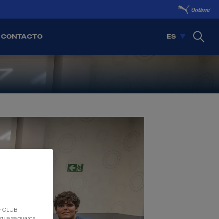
CONTACTO
ES
d: CLUB
 que se guarda