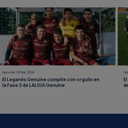
Genuine
|
02 feb. 2026
Ge
El Leganés Genuine compite con orgullo en
El
la Fase 2 de LALIGA Genuine
d