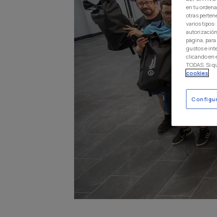
en tu ordena
otras perten
varios tipos
autorización
página, para
gustos e int
clicando en
TODAS. Si q
cookies
Configu