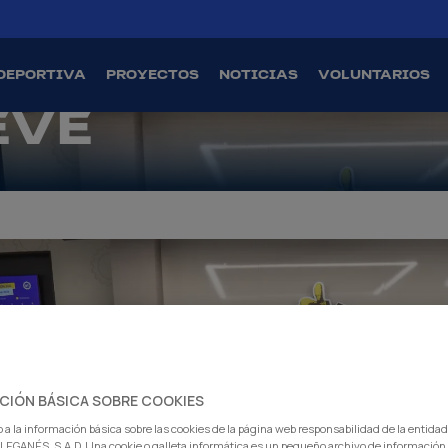
ES DE LA
 DE LALIGA
DEPORTIVA
PROYECTOS
NOTICIAS
VOLUNTARIOS
EVE
CIÓN BÁSICA SOBRE COOKIES
 a la información básica sobre las cookies de la página web responsabilidad de la entida
EGANÉS, S.A.D. Una cookie o galleta informática es un pequeño archivo de información