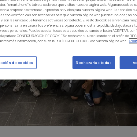
dor, “smartphone” o tableta cada vez que visitas nuestra página web. Algunas cookies s
ecen a empresas externas que prestan servicios para nuestra página web. Las cookies pu
: las cookies técnicas son necesarias para que nuestra página web pueda funcionar, no ne
 y son las únicas que tenemos activadas por defecto. El resto de cookies sirven para mej
 personalizarla en base a tus preferencias, o para poder mostrarte publicidad ajustada a
ereses personales. Puedes aceptar todas estas cookies pulsando el botón ACEPTAR, conf
 el apartado CONFIGURACIÓN DE COOKIES o rechazar su uso clicando en el botón de 
uieres más información, consulta la POLÍTICA DE COOKIES de nuestra página web.
Poli
ración de cookies
Rechazarlas todas
Ac