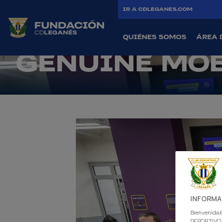
FITNESS ANT
IR A CDLEGANES.COM
ÚLTIMA FASE
QUIÉNES SOMOS
ÁREA 
GENUINE MO
INFORMA
Bienvenida/o
DEPORTIVO L