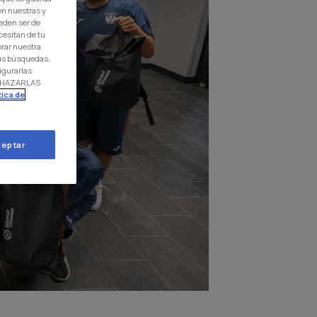
on nuestras y
eden ser de
cesitan de tu
orar nuestra
 tus búsquedas,
igurarlas
RECHAZARLAS
tica de
eptar