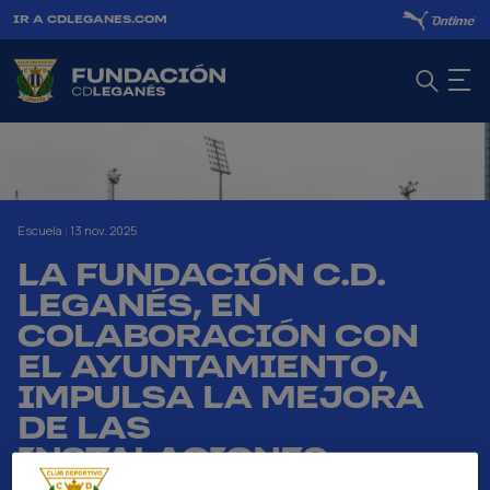
IR A CDLEGANES.COM
Escuela
|
13 nov. 2025
LA FUNDACIÓN C.D.
LEGANÉS, EN
COLABORACIÓN CON
EL AYUNTAMIENTO,
IMPULSA LA MEJORA
DE LAS
INSTALACIONES
DEPORTIVAS DE LA