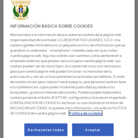
INFORMACIÓN BÁSICA SOBRE COOKIES
Bienvenida/o a la información básica sobre las cookies de la página web
responsabilidad de la entidad: CLUB DEPORTIVO LEGANÉS, S.A.D. Una
cookie o galleta informática es un pequeño archivo de información que se
guarda en tu ordenador, “smartphone” o tableta cada vez que visitas
nuestra página web. Algunas cookies son nuestras y otras pertenecen a
empresas externas que prestan servicios para nuestra página web. Las
cookies pueden ser de varios tipos: las cookies técnicas son necesarias
para que nuestra página web pueda funcionar, no necesitan de tu
autorización y son las únicas que tenemos activadas por defecto. El resto
de cookies sirven para mejorar nuestra página, para personalizarla en base
El C.D. Leganés participa una temporada más en el
a tus preferencias, o para poder mostrarte publicidad ajustada a tus
búsquedas, gustos e intereses personales. Puedes aceptar todas estas
proyecto de LALIGA y FUNDACIÓN LALIGA Za’atari &
cookies pulsando el botón ACEPTAR, configurarlas clicando en el apartado
Azraq Social Project, una iniciativa que utiliza el
CONFIGURACIÓN DE COOKIES o rechazar su uso clicando en el botón de
RECHAZARLAS TODAS. Si quieres más información, consulta la POLÍTICA
fútbol como herramienta educativa y de inclusión en
DE COOKIES de nuestra página web.
Politica de cookies
los campos de refugiados de Za’atari y Azraq
(Jordania).
Rechazarlas todas
Aceptar
Esta temporada participan 430 niños y niñas repartidos